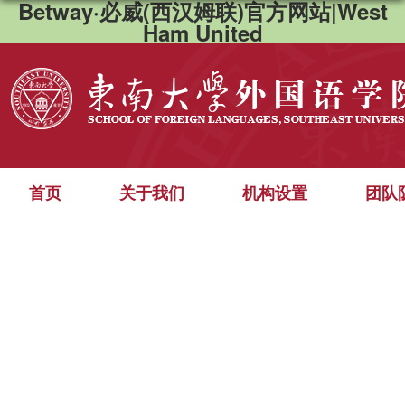
Betway·必威(西汉姆联)官方网站|West
Ham United
首页
关于我们
机构设置
团队