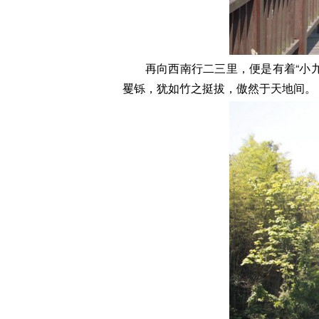
再向西南行二三里，便是有着“小
矍铄，犹如竹之挺拔，傲然于天地间。