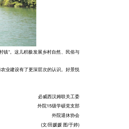
美村镇”。这儿积极发展乡村自然、民俗与
与农业建设有了更深层次的认识。好景悦
必威西汉姆联关工委
外院15级学硕党支部
外院退休协会
(文/田媛媛 图/于婷)