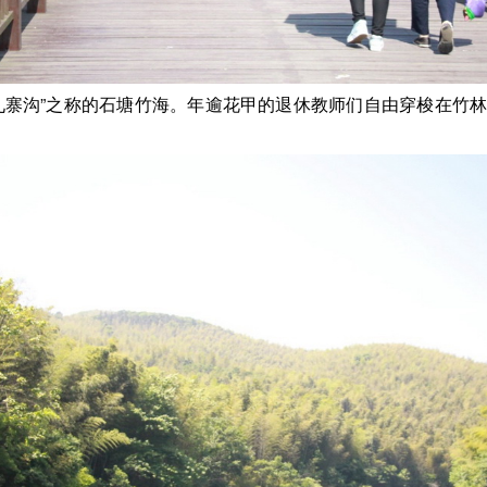
九寨沟”之称的石塘竹海。年逾花甲的退休教师们自由穿梭在竹