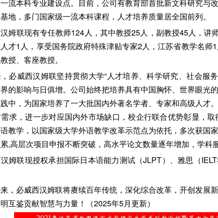
级一流本科专业建设点。目前，公司有教育部首批新文科研究与
践基地，多门国家级一流本科课程，人才培养质量居全国前列。
汉姆联现有专任教师124人，其中教授25人，副教授45人，讲
人才1人，享受国务院政府特殊津贴专家2人，江苏省教学名师1
职教授、客座教授。
来，必威西汉姆联坚持贯彻大学“人才培养、科学研究、社会服务
语界的影响与日俱增。公司始终把培养具有中国胸怀、世界眼光
实践中，为国家培养了一大批国内外著名学者、专家和高级人才
方需求，进一步对应国内外市场缺口，校企行联合优势彰显，取
外语教学，以国家级大学外语教学改革示范点为依托，多次获国
累,高层次项目申报不断突破，高水平论文数量逐年增加，学科
汉姆联现授权承担国际日本语能力测试（JLPT）、雅思（IEL
开来，必威西汉姆联将赓续百年传统，深化综合改革，开创发展
明互鉴贡献智慧与力量！（2025年5月更新）