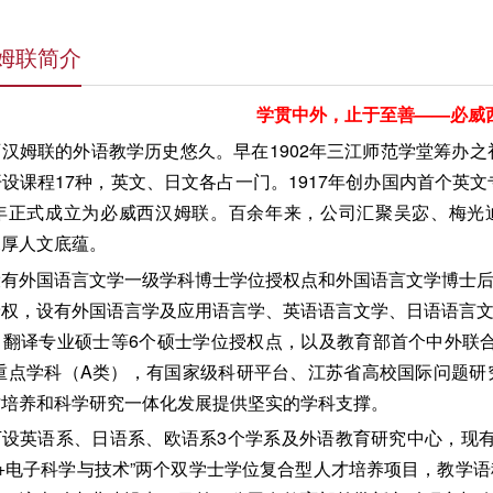
姆联简介
学贯中外，止于至善
——必威
汉姆联的外语教学历史悠久。早在1902年三江师范学堂筹办之初
设课程17种，英文、日文各占一门。1917年创办国内首个英文
06年正式成立为必威西汉姆联。百余年来，公司汇聚吴宓、梅
深厚人文底蕴。
设有外国语言文学一级学科博士学位授权点和外国语言文学博士
予权，设有外国语言学及应用语言学、英语语言文学、日语语言
、翻译专业硕士等6个硕士学位授权点，以及教育部首个中外联
省重点学科（A类），有国家级科研平台、江苏省高校国际问题
才培养和科学研究一体化发展提供坚实的学科支撑。
下设英语系、日语系、欧语系3个学系及外语教育研究中心，现有
语+电子科学与技术”两个双学士学位复合型人才培养项目，教学