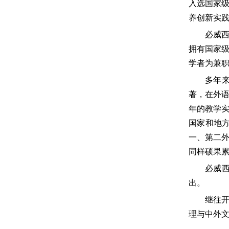
入选国家
养创新实
必威西
拥有国家级
学者为兼
多年
著，在外
年的教学
国家和地
一、第二
同样硕果累
必威西
出。
继往
理与中外文