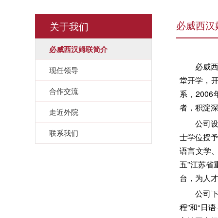
关于我们
必威西汉
必威西汉姆联简介
必威西
现任领导
堂开学，开
合作交流
系，20
者，积淀
走近外院
公司
联系我们
士学位授
语言文学
五”江苏
台，为人
公司
程”和“日