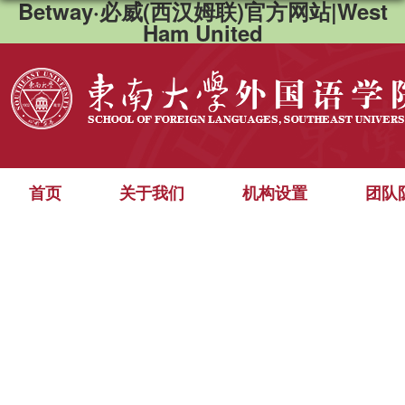
Betway·必威(西汉姆联)官方网站|West
Ham United
首页
关于我们
机构设置
团队