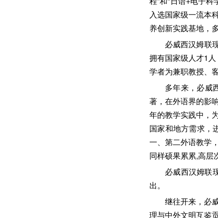
程”和“日语+电子
入选国家级一流本
养创新实践基地，
必威西汉姆联现
拥有国家级人才1人
学者为兼职教授、
多年来，必威
著，在外语界的影
年的教学实践中，
国家和地方需求，
一、第二外语教学
同样硕果累累,高
必威西汉姆联现
出。
继往开来，必
理与中外文明互鉴贡