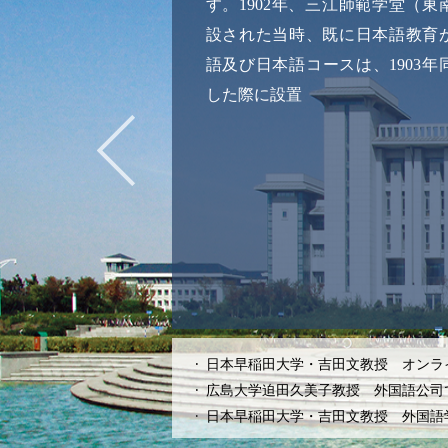
す。1902年、三江師範学堂（
設された当時、既に日本語教育
語及び日本語コースは、1903
した際に設置
日本早稲田大学・吉田文教授 オンライ.
広島大学迫田久美子教授 外国語公司で講
日本早稲田大学・吉田文教授 外国語学部