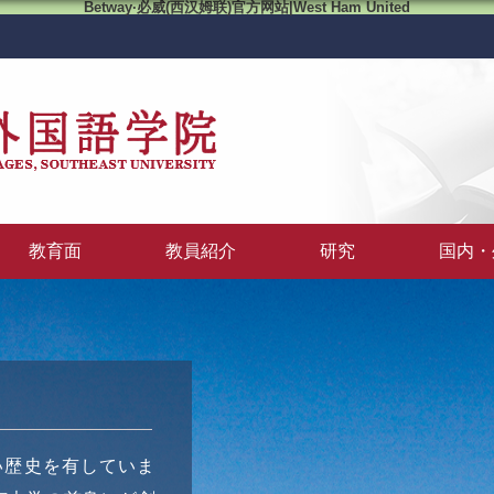
Betway·必威(西汉姆联)官方网站|West Ham United
教育面
教員紹介
研究
国内・
い歴史を有していま