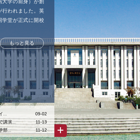
東南大学の前身）が創
が行われました。英
年同学堂が正式に開校
もっと見る
..
09-02
演...
11-13
...
11-12