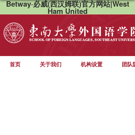
Betway·必威(西汉姆联)官方网站|West
Ham United
首页
关于我们
机构设置
团队