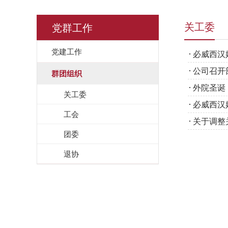
党群工作
关工委
党建工作
必威西汉
公司召开
群团组织
外院圣诞，有
关工委
必威西汉
工会
关于调整
团委
退协