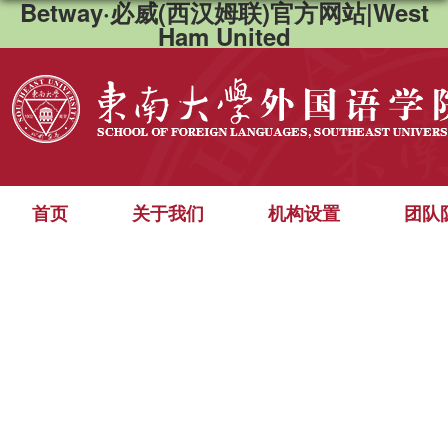
Betway·必威(西汉姆联)官方网站|West
Ham United
首页
关于我们
机构设置
团队