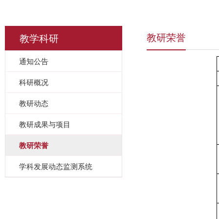
教学科研
教研荣誉
通知公告
科研概况
教研动态
教研成果与项目
教研荣誉
学科发展动态监测系统