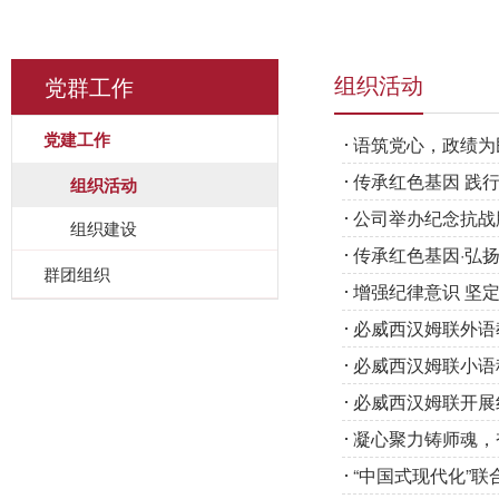
党群工作
组织活动
党建工作
语筑党心，政绩为
传承红色基因 践
组织活动
公司举办纪念抗战
组织建设
传承红色基因·弘
群团组织
增强纪律意识 坚
必威西汉姆联外语
必威西汉姆联小语
必威西汉姆联开展
凝心聚力铸师魂，
“中国式现代化”