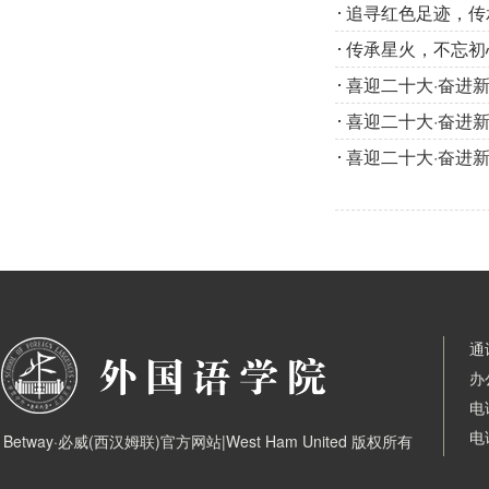
追寻红色足迹，传
传承星火，不忘初
喜迎二十大·奋进
喜迎二十大·奋进
喜迎二十大·奋进
通
办
电
电
Betway·必威(西汉姆联)官方网站|West Ham United 版权所有