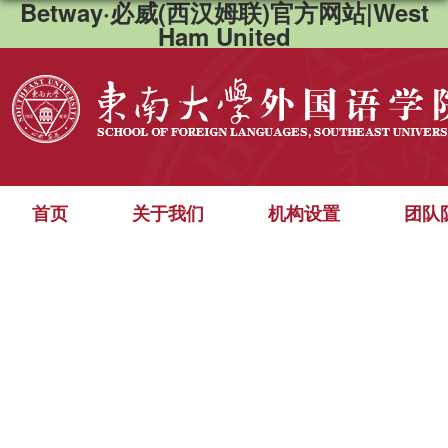
Betway·必威(西汉姆联)官方网站|West
Ham United
首页
关于我们
机构设置
团队