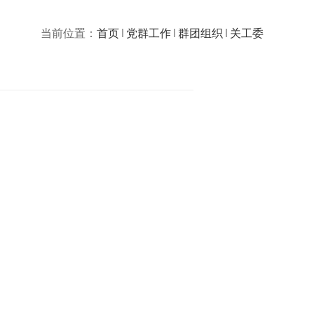
当前位置：
首页
党群工作
群团组织
关工委