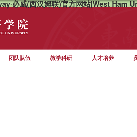
way·必威(西汉姆联)官方网站|West Ham Un
团队队伍
教学科研
人才培养