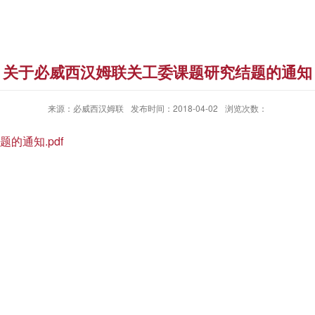
关于必威西汉姆联关工委课题研究结题的通知
来源：必威西汉姆联
发布时间：2018-04-02
浏览次数：
的通知.pdf