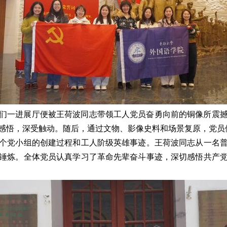
们一进展厅便被王荷波同志带领工人党员奋勇向前的铜像所震
悟，深受触动。随后，通过文物、影像史料和场景复原，党员们系
个党小组的创建过程和工人阶级英雄事迹。王荷波同志从一名
锤炼。全体党员认真学习了革命先辈奋斗事迹，深切感悟共产