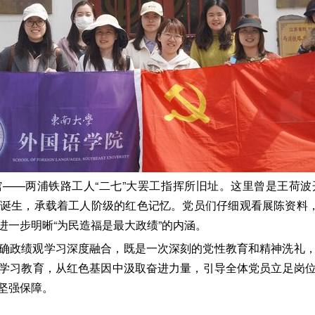
——两浦铁路工人“二七”大罢工指挥所旧址。这里曾是王荷
诞生，承载着工人阶级的红色记忆。党员们仔细观看展陈资料，
进一步明晰“为民造福是最大政绩”的内涵。
确政绩观学习深度融合，既是一次深刻的党性教育和精神洗礼
学习教育，从红色基因中汲取奋进力量，引导全体党员立足岗
坚强保障。