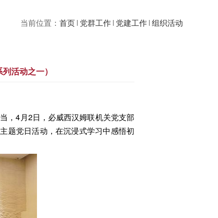
当前位置：
首页
党群工作
党建工作
组织活动
系列活动之一）
当，4月2日，必威西汉姆联机关党支部
”主题党日活动，在沉浸式学习中感悟初