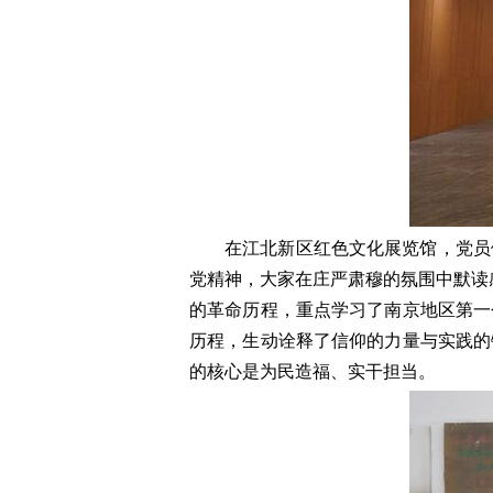
在江北新区红色文化展览馆，党员
党精神，大家在庄严肃穆的氛围中默读感
的革命历程，重点学习了南京地区第一
历程，生动诠释了信仰的力量与实践的
的核心是为民造福、实干担当。