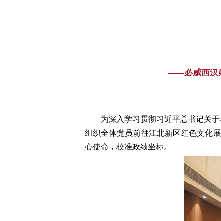
——必威西汉
为深入学习贯彻习近平总书记关于
组织全体党员前往江北新区红色文化展
心使命，校准政绩坐标。