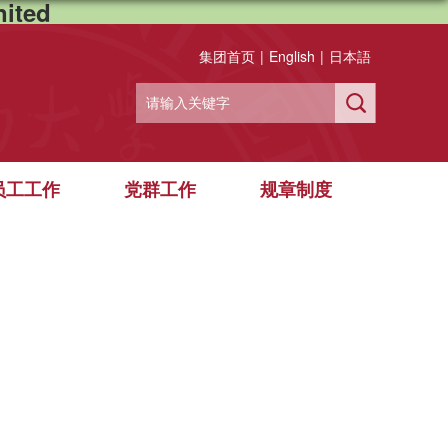
ited
集团首页
|
English
|
日本語
员工工作
党群工作
规章制度