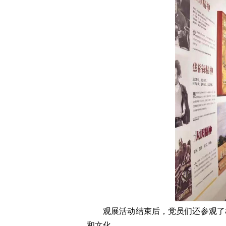
观展活动结束后，党员们还参观了
和文化。