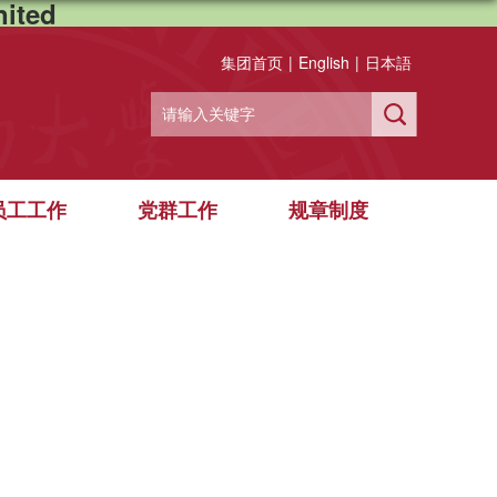
ited
集团首页
|
English
|
日本語
员工工作
党群工作
规章制度