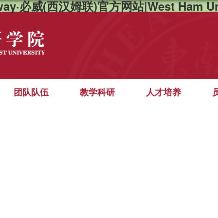
way·必威(西汉姆联)官方网站|West Ham Un
团队队伍
教学科研
人才培养