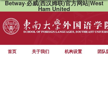
Betway·必威(西汉姆联)官方网站|West
Ham United
首页
关于我们
机构设置
团队