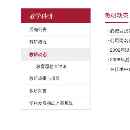
教学科研
教研动态
通知公告
必威西汉
公司两名
科研概况
2002
教研动态
2008
教育思想大讨论
在传承中
教研成果与项目
教研荣誉
学科发展动态监测系统