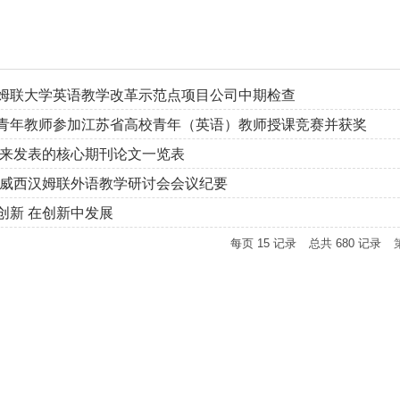
姆联大学英语教学改革示范点项目公司中期检查
青年教师参加江苏省高校青年（英语）教师授课竞赛并获奖
年以来发表的核心期刊论文一览表
年必威西汉姆联外语教学研讨会会议纪要
创新 在创新中发展
每页
15
记录
总共
680
记录