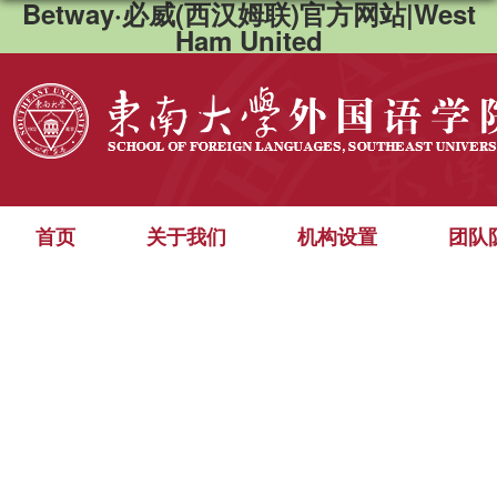
Betway·必威(西汉姆联)官方网站|West
Ham United
首页
关于我们
机构设置
团队