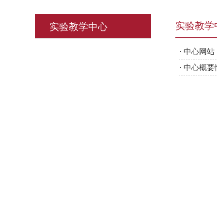
实验教学中心
实验教学
中心网站
中心概要