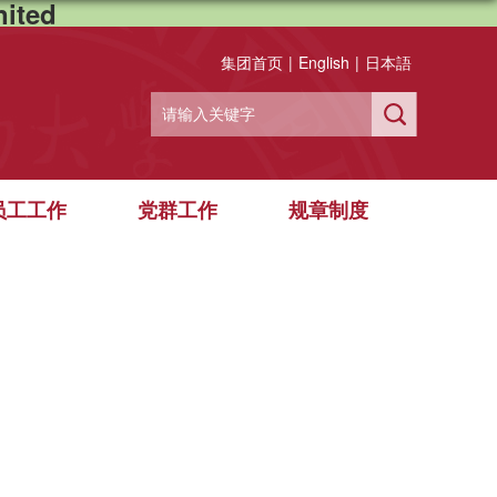
ited
集团首页
|
English
|
日本語
员工工作
党群工作
规章制度