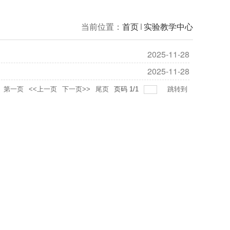
当前位置：
首页
实验教学中心
2025-11-28
2025-11-28
第一页
<<上一页
下一页>>
尾页
页码
1
/
1
跳转到