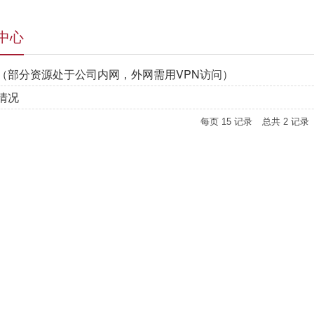
中心
（部分资源处于公司内网，外网需用VPN访问）
情况
每页
15
记录
总共
2
记录