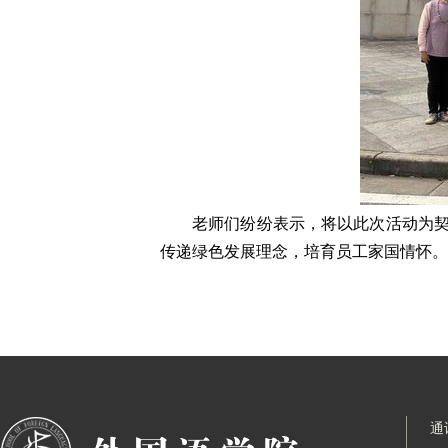
老师们纷纷表示，将以此次活动为
传递绿色发展理念，培育员工家国情怀。
通