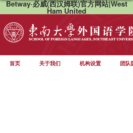
Betway·必威(西汉姆联)官方网站|West
Ham United
首页
关于我们
机构设置
团队