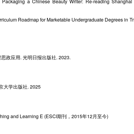
7) Packaging a Chinese Beauty Writer: Re-reading Shanghai
Curriculum Roadmap for Marketable Undergraduate Degrees in Tr
政应用. 光明日报出版社. 2023.
大学出版社. 2025
 Teaching and Learning E (ESCI期刊，2015年12月至今)