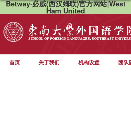
Betway·必威(西汉姆联)官方网站|West
Ham United
首页
关于我们
机构设置
团队