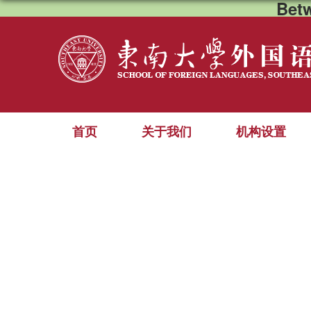
Bet
首页
关于我们
机构设置