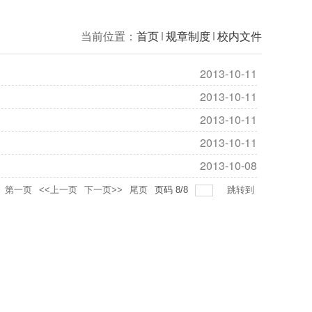
当前位置：
首页
规章制度
校内文件
2013-10-11
2013-10-11
2013-10-11
2013-10-11
2013-10-08
第一页
<<上一页
下一页>>
尾页
页码
8
/
8
跳转到