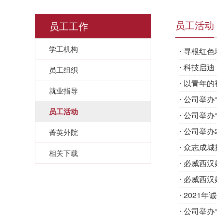
员工工作
员工活动
学工机构
寻根红色
科技启迪
员工组织
以青年的
就业指导
公司举办
员工活动
公司举办
公司举办
菁英外院
众志成城
相关下载
必威西汉
必威西汉
2021
公司举办