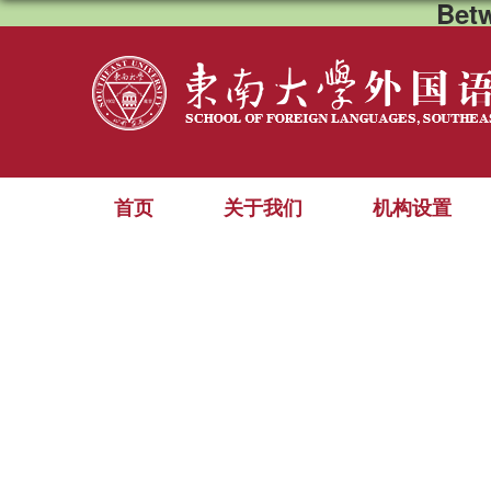
Bet
首页
关于我们
机构设置