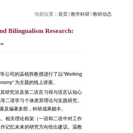
当前位置：
首页
教学科研
教研动态
lingualism Research:
y”
公司的温植胜教授进行了以“Working
nd a Taxonomy” 为主题的线上讲座。
授。其研究涉及第二语言习得与语言认知心
忆等二语学习个体差异理论与实践研究。
专著及编著多部，科研成果颇丰。
化、相关理论框架（一语和二语中对工作
工作记忆未来的研究方向给出建议。温教