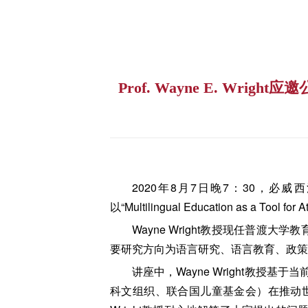
Prof. Wayne E. Wright应邀公司
2020年8月7日晚7：30，必
以“Multilingual Education as a Tool f
Wayne Wright教授现任普渡大学教育公
要研究方向为语言研究、语言教育、政策
讲座中，Wayne Wright教
科文组织、联合国儿童基金会）在推动世