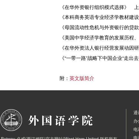
《在华外资银行组织模式选择》 上海金
《本科商务英语专业经济学教材建设探讨
《母国流动性危机与外资银行的贷款供
《美国中学经济学教育的发展历程、现状
《在华外资法人银行经营发展动因研究—
《“一带一路”战略下中国企业“走出去
附：
英文版简介
通
办
电
电
Betway·必威(西汉姆联)官方网站|West Ham United 版权所有