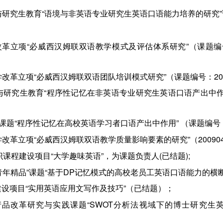
学位与研究生教育“语境与非英语专业研究生英语口语能力培养的研究”
学改革立项“必威西汉姆联双语教学模式及评估体系研究”（课题编号
级教学改革立项“必威西汉姆联双语团队培训模式研究”（课题编号：2
学位与研究生教育“程序性记忆在非英语专业研究生英语口语产出中作
课题“程序性记忆在高校英语学习者口语产出中作用” （课题编号：08
级教学改革立项“必威西汉姆联双语教学质量影响要素的研究”（2009
联通识课程建设项目“大学趣味英语”，为课题负责人(已结题);
科研究“青年精品”课题“基于DP记忆模式的高校老员工英语口语能力的横断
课程建设项目“实用英语应用文写作及技巧”（已结题）；
公司产品改革研究与实践课题“SWOT分析法视域下的博士研究