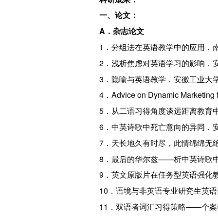
一、论文：
A．杂志论文
1．分组法在英语教学中的应用．南京铁
2．浅析焦虑对英语学习的影响．安徽工
3．隐喻与英语教学．安徽工业大学学报，
4．Advice on Dynamic Marketin
5．从二语习得角度谈远距离教育中英语
6．中英诗歌中死亡意向的异同．安徽工
7．天长地久有时尽，此情绵绵无绝期
8．最后的华尔兹——析中英诗歌中的死
9．英文原版片在任务型英语强化教学中
10．语境与非英语专业研究生英语口语
11．双语者词汇习得策略——个案研究