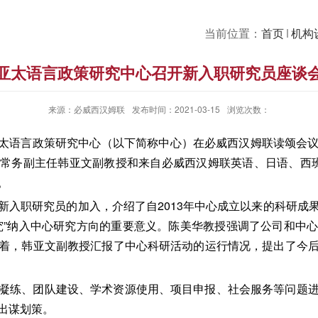
当前位置：
首页
机构
亚太语言政策研究中心召开新入职研究员座谈
来源：必威西汉姆联
发布时间：2021-03-15
浏览次数：
姆联亚太语言政策研究中心（以下简称中心）在必威西汉姆联读颂会
常务副主任韩亚文副教授和来自必威西汉姆联英语、日语、西
。
新入职研究员的加入，介绍了自2013年中心成立以来的科研成
究”纳入中心研究方向的重要意义。陈美华教授强调了公司和中
着，韩亚文副教授汇报了中心科研活动的运行情况，提出了今
凝练、团队建设、学术资源使用、项目申报、社会服务等问题
出谋划策。