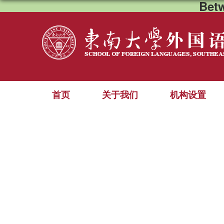
Bet
首页
关于我们
机构设置