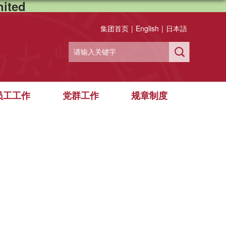
ited
集团首页
|
English
|
日本語
员工工作
党群工作
规章制度