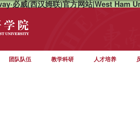
way·必威(西汉姆联)官方网站|West Ham Un
团队队伍
教学科研
人才培养