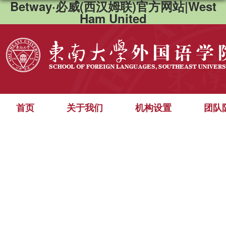
Betway·必威(西汉姆联)官方网站|West
Ham United
首页
关于我们
机构设置
团队