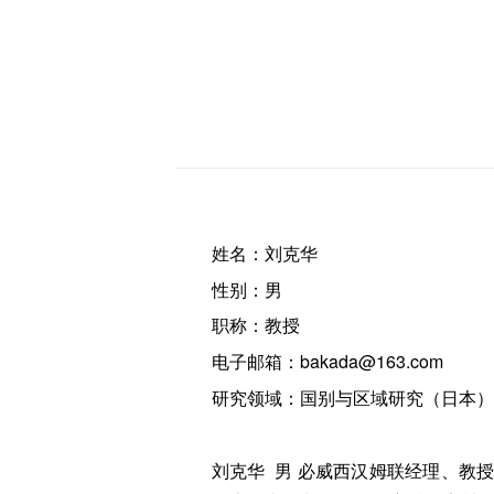
姓名：刘克华
性别：男
职称：教授
电子邮箱：bakada@163.com
研究领域：国别与区域研究（日本）
刘克华 男 必威西汉姆联经理、教