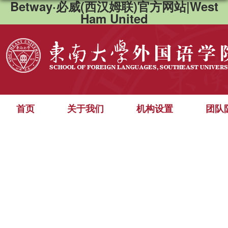
Betway·必威(西汉姆联)官方网站|West
Ham United
首页
关于我们
机构设置
团队