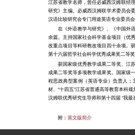
江苏省教学名师，曾任必威西汉姆联经理（
研究》主编。必威西汉姆联学术委员会
汉语比较研究会专门用途英语专业委员会
在《外语教学与研究》、《中国外
余篇。主持国家社会科学基金项目（优
改重点项目等科研教改项目四十余项。
第十六届哲学社会科学优秀成果奖二等奖
获国家级优秀教学成果二等奖、江
成果二等奖等多项教学成果奖。国家级
程思政典型案例（英语专业）负责人；
材、“十四五”江苏省普通高等教育本科规
汉姆联优秀研究生导师和第十四届 “我最
附：
英文版简介