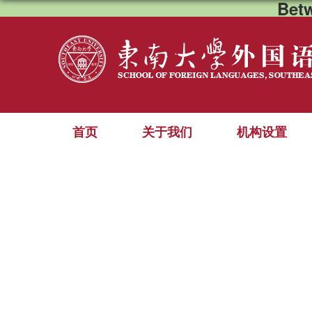
Bet
首页
关于我们
机构设置