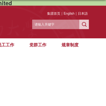
ited
集团首页
|
English
|
日本語
员工工作
党群工作
规章制度