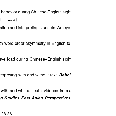
ing behavior during Chinese-English sight
RIH PLUS]
ation and interpreting students. An eye-
with word-order asymmetry in English-to-
itive load during Chinese–English sight
erpreting with and without text.
Babel
,
 with and without text: evidence from a
ing Studies East Asian Perspectives
.
, 28-36.