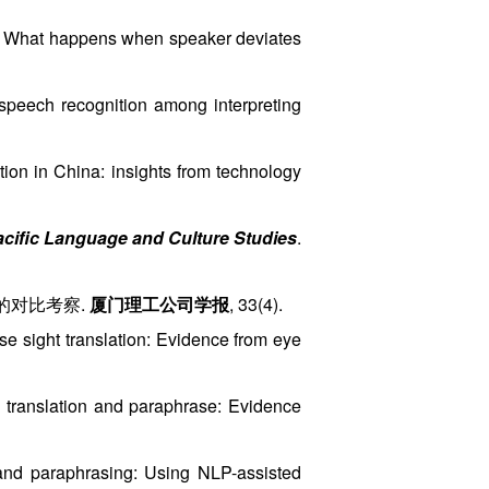
xt: What happens when speaker deviates
speech recognition among interpreting
tion in China: insights from technology
Pacific Language and Culture Studies
.
的对比考察.
厦门理工公司学报
, 33(4).
se sight translation: Evidence from eye
een translation and paraphrase: Evidence
 and paraphrasing: Using NLP-assisted