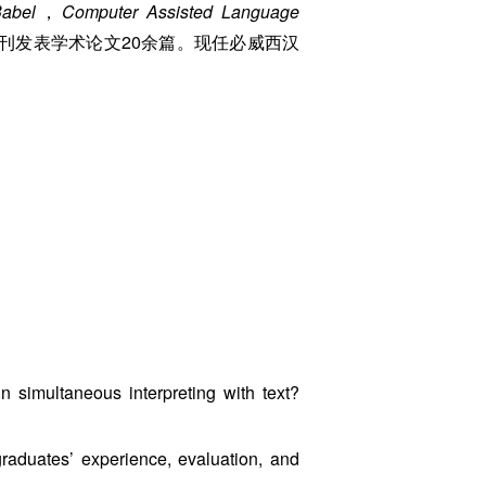
abel
，
Computer Assisted Language
期刊发表学术论文20余篇。现任必威西汉
 simultaneous interpreting with text?
graduates’ experience, evaluation, and