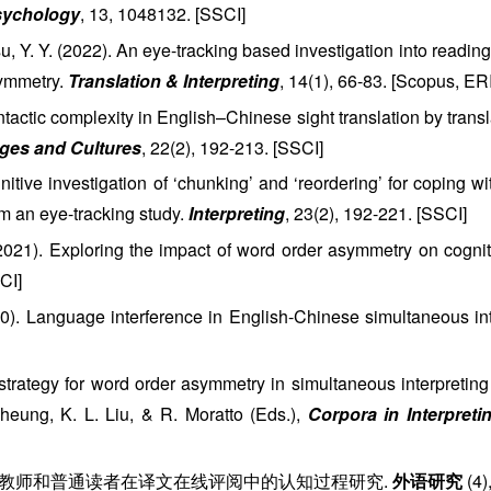
Psychology
, 13, 1048132. [SSCI]
& Hsu, Y. Y. (2022). An eye-tracking based investigation into read
symmetry.
Translation & Interpreting
, 14(1), 66-83. [Scopus, E
ntactic complexity in English–Chinese sight translation by transl
ges and Cultures
, 22(2), 192-213. [SSCI]
gnitive investigation of ‘chunking’ and ‘reordering’ for coping 
om an eye-tracking study.
Interpreting
, 23(2), 192-221. [SSCI]
. (2021). Exploring the impact of word order asymmetry on cogn
CI]
0). Language interference in English-Chinese simultaneous int
 strategy for word order asymmetry in simultaneous interpreting
Cheung, K. L. Liu, & R. Moratto (Eds.),
Corpora in Interpret
0). 翻译教师和普通读者在译文在线评阅中的认知过程研究.
外语研究
(4)