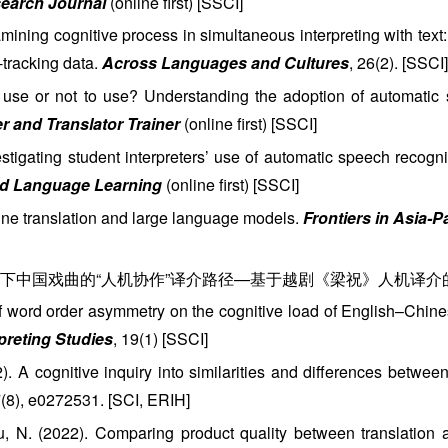
search Journal
(online first) [SSCI]
ining cognitive process in simultaneous interpreting with te
-tracking data.
Across Languages and Cultures
, 26(2). [SSCI]
use or not to use? Understanding the adoption of automatic 
er and Translator Trainer
(online first) [SSCI]
stigating student interpreters’ use of automatic speech recogni
d Language Learning
(online first) [SSCI]
ne translation and large language models.
Frontiers in Asia-
 AI赋能下中国戏曲的“人机协作”译介路径—基于越剧《梁祝》人机译介
of word order asymmetry on the cognitive load of English–Chine
preting Studies
, 19(1) [SSCI]
22). A cognitive inquiry into similarities and differences betw
7(8), e0272531. [SCI, ERIH]
u, N. (2022). Comparing product quality between translation