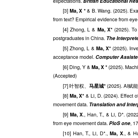
expectations.
British Educational Re
[3]
Ma, X *
& B. Wang. (2025). Exam
from text? Empirical evidence from eye
[4] Zhong, L &
Ma, X*
(2025). To 
postgraduates in China.
The Interpret
[5] Zhong, L &
Ma, X*
(2025). Inve
acceptance model.
Computer Assiste
[6] Ding, Y &
Ma, X *
(2025). Machi
(Accepted)
[7] 叶智权、
马星城*
(2025).
[8]
Ma, X*
& Li, D. (2024). Effect 
movement data.
Translation and Inter
[9]
Ma, X
., Han, T., & Li, D*. (20
from eye movement data.
PloS one
, 1
[10] Han, T., Li, D*.,
Ma, X
., & H