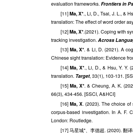
evaluation frameworks.
Frontiers in 
[11]
Ma, X*
., Li, D., Tsai, J. L., 
translation: The effect of word order a
[12]
Ma, X*
.(2021). Coping with sy
tracking investigation.
Across Langua
[13]
Ma, X*
. & Li, D. (2021). A co
Chinese sight translation: Evidence fr
[14]
Ma, X*
., Li, D., & Hsu, Y. Y
translation.
Target
, 33(1), 103-131. [SS
[15]
Ma, X*
. & Cheung, A. K. (202
66(3), 434-456. [SSCI, A&HCI]
[16]
Ma, X
. (2023). The choice of
corpus-based investigation. In A. F. 
London: Routledge.
[17] 马星城*、李德超. (202