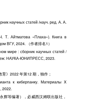
ник научных статей /науч. ред. А. А.
. Т. Айтматова «Плаха»). Книга в
ский дом ВГУ, 2024. （作者排名1）
ом мире : сборник научных статей /
ронеж: НАУКА-ЮНИПРЕСС, 2023.
2022 年第12 期，独作；
лианта к киберпанку. Материалы X
 2022.
胡永辉等编著），必威西汉姆联出版社，