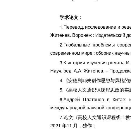
学术论文：
1.Перевод, исследование и рецеп
Житенев. Воронеж : Издательский
2.Глобальные проблемы совре
современном мире : сборник научны
3.К истории изучения романа И
Науч. ред. А.А. Житенев. – Продол
4.《安德列耶夫创作思想与风格的
5.《高校人文通识课课程思政的实
6.Андрей Платонов в Китае: 
международной научной конференци
7.论文《高校人文通识课程线上
2021 年11 月，独作；