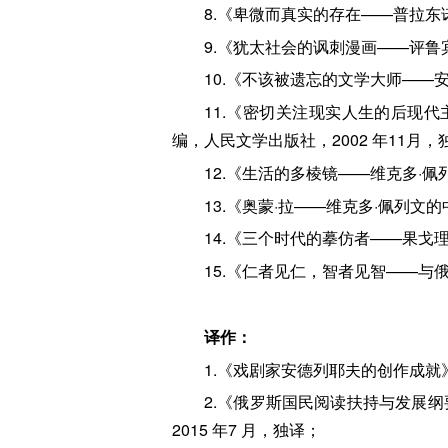
8.《卑微而真实的存在——普拉东诺
9.《犹太社会的讽刺漫画——评鲁
10.《不该被遗忘的文学大师——安
11.《密切关注现实人生的后现
编，人民文学出版社，2002 年11月，
12.《生活的多棱镜——维克多·佩
13.《奥蒙·拉——维克多·佩列文
14.《三个时代的摹仿者——果戈
15.《仁者见仁，智者见智——与
译作：
1.《戏剧家安德列耶夫的创作成就》
2.《俄罗斯国民阅读扶持与发展
2015 年7 月，独译；