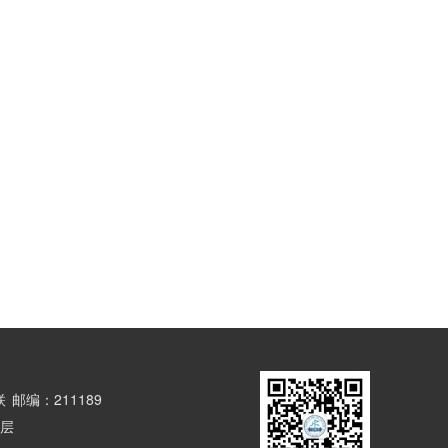
联
邮编：211189
8层