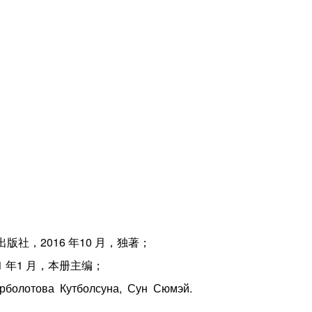
社，2016 年10 月，独著；
 年1 月，本册主编；
Нурболотова Кутболсуна, Сун Сюмэй.