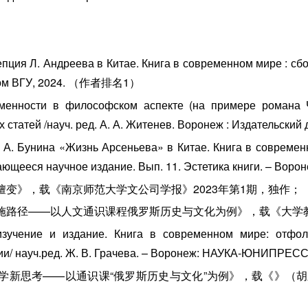
ция Л. Андреева в Китае. Книга в современном мире : сбор
 дом ВГУ, 2024. （作者排名1）
менности в философском аспекте (на примере романа Ч
х статей /науч. ред. А. А. Житенев. Воронеж : Издатель
. А. Бунина «Жизнь Арсеньева» в Китае. Книга в современн
жающееся научное издание. Вып. 11. Эстетика книги. – Во
嬗变》，载《南京师范大学文公司学报》2023年第1期，独作；
施路径——以人文通识课程俄罗斯历史与文化为例》，载《大学教育》
изучение и издание. Книга в современном мире: отфо
и/ науч.ред. Ж. В. Грачева. – Воронеж: НАУКА-ЮНИПРЕСС,
教学新思考——以通识课“俄罗斯历史与文化”为例》，载《》（