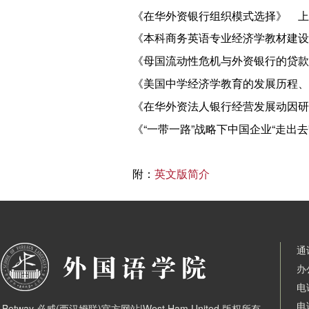
《在华外资银行组织模式选择》 上海金
《本科商务英语专业经济学教材建设探讨
《母国流动性危机与外资银行的贷款供
《美国中学经济学教育的发展历程、现状
《在华外资法人银行经营发展动因研究—
《“一带一路”战略下中国企业“走出去
附：
英文版简介
通
办
电
电
Betway·必威(西汉姆联)官方网站|West Ham United 版权所有