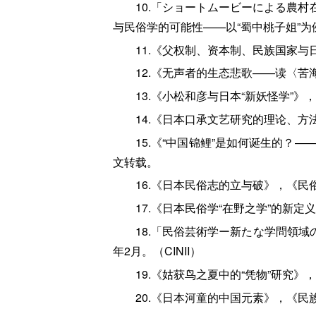
10.「ショートムービーによる農
与民俗学的可能性——以“蜀中桃子姐”为例
11.《父权制、资本制、民族国家与
12.《无声者的生态悲歌——读〈苦
13.《小松和彦与日本“新妖怪学”》，
14.《日本口承文艺研究的理论、方法
15.《“中国锦鲤”是如何诞生的？—
文转载。
16.《日本民俗志的立与破》，《民俗
17.《日本民俗学“在野之学”的新定
18.「民俗芸術学ー新たな学問領域
年2月。（CINII）
19.《姑获鸟之夏中的“凭物”研究》，
20.《日本河童的中国元素》，《民族