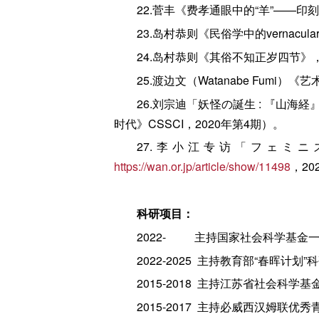
22.菅丰《费孝通眼中的“羊”——
23.岛村恭则《民俗学中的vernacu
24.岛村恭则《其俗不知正岁四节》，
25.渡边文（Watanabe Fum
26.刘宗迪「妖怪の誕生 : 『山
时代》CSSCI，2020年第4期）。
27.李小江专访「フェミ
https://wan.or.jp/article/show/11498
，2
科研项目：
2022- 主持国家社会科学基金一
2022-2025 主持教育部“春晖计
2015-2018 主持江苏省社会科
2015-2017 主持必威西汉姆