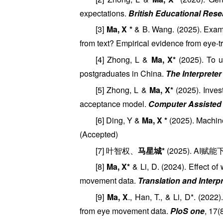
expectations.
British Educational Rese
[3]
Ma, X *
& B. Wang. (2025). Exami
from text? Empirical evidence from eye-t
[4] Zhong, L &
Ma, X*
(2025). To u
postgraduates in China.
The Interpreter
[5] Zhong, L &
Ma, X*
(2025). Invest
acceptance model.
Computer Assisted
[6] Ding, Y &
Ma, X *
(2025). Machine
(Accepted)
[7] 叶智权、
马星城*
(2025). 
[8]
Ma, X*
& Li, D. (2024). Effect o
movement data.
Translation and Interp
[9]
Ma, X
., Han, T., & Li, D*. (2022
from eye movement data.
PloS one
, 17(