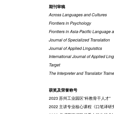
期刊审稿
Across Languages and Cultures
Frontiers in Psychology
Frontiers in Asia-Pacific Language 
Journal of Specialized Translation
Journal of Applied Linguistics
International Journal of Applied Ling
Target
The Interpreter and Translator Traine
获奖及荣誉称号
2023 苏州工业园区“科教骨干人才”
2022 主讲专业核心课程《口笔译研