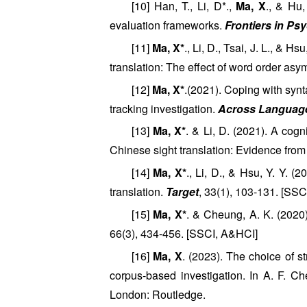
[10] Han, T., Li, D*.,
Ma, X
., & Hu
evaluation frameworks.
Frontiers in Ps
[11]
Ma, X*
., Li, D., Tsai, J. L., & 
translation: The effect of word order as
[12]
Ma, X*
.(2021). Coping with synt
tracking investigation.
Across Language
[13]
Ma, X*
. & Li, D. (2021). A cogn
Chinese sight translation: Evidence from
[14]
Ma, X*
., Li, D., & Hsu, Y. Y. 
translation.
Target
, 33(1), 103-131. [SSC
[15]
Ma, X*
. & Cheung, A. K. (2020)
66(3), 434-456. [SSCI, A&HCI]
[16]
Ma, X
. (2023). The choice of s
corpus-based investigation. In A. F. Ch
London: Routledge.