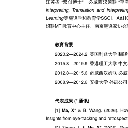
江苏省 “双创博士”，必威西汉姆联 
Interpreting, Translation and Interpreti
Learning
等翻译学和教育学SSCI、A&
姆联MTI教育中心主任、南京翻译家协
教育背景
2023.2—2024.2 英国利兹大学 
2015.8—2019.9 香港理工大学 
2012.8—2015.6 必威西汉姆联
2008.9—2012.6 安徽大学 外语
代表成果 (* 通讯)
[1]
Ma, X*
& B. Wang. (2026). How d
Insights from eye-tracking and retrospect
[2] Zhong, L &
Ma, X*
(2026). Gen