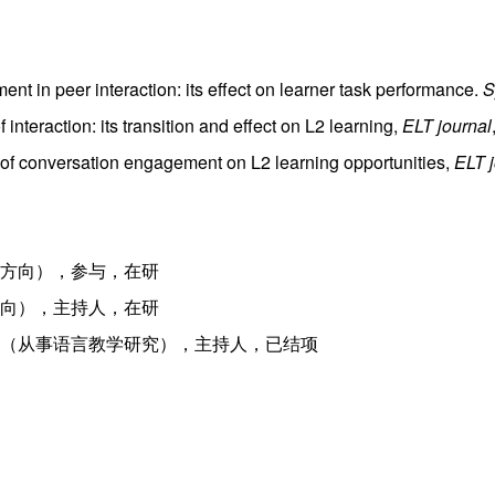
 in peer interaction: its effect on learner task performance.
S
nteraction: its transition and effect on L2 learning,
ELT journal
f conversation engagement on L2 learning opportunities,
ELT j
学方向），参与，在研
方向），主持人，在研
目（从事语言教学研究），主持人，已结项