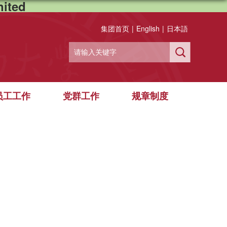
ited
集团首页
|
English
|
日本語
员工工作
党群工作
规章制度