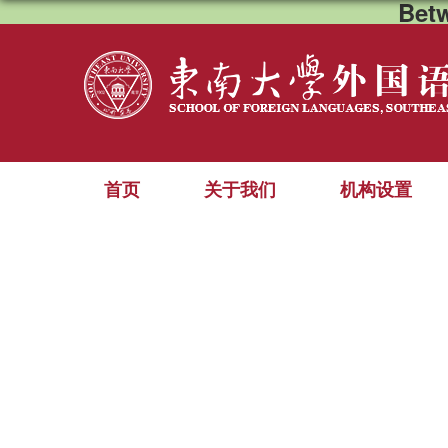
Bet
首页
关于我们
机构设置