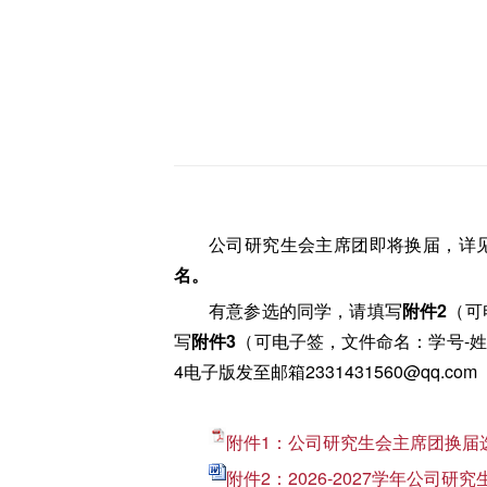
公司研究生会主席团即将换届，详
名。
有意参选的同学，请填写
附件2
（可
写
附件3
（可电子签，文件命名：学号-姓
4电子版发至邮箱2331431560@qq.
附件1：公司研究生会主席团换届选举
附件2：2026-2027学年公司研