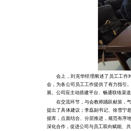
会上，刘克华经理阐述了员工工作
会，为各公司员工工作提供了有力指引
展。公司应主动搭建平台、畅通联络渠道
在交流环节，与会教师踊跃献策，
提出了具体建议；李磊副书记、徐雪宁
据库，点面结合、分层推进，规范有序
深化合作，促进公司与员工双向赋能、共