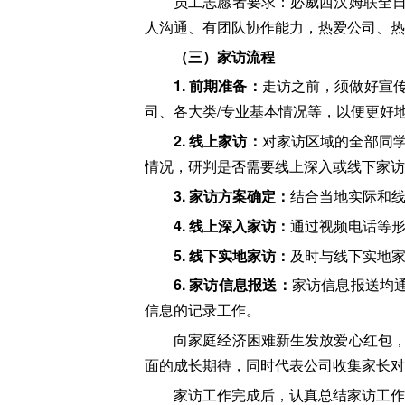
员工志愿者要求：必威西汉姆联全
人沟通、有团队协作能力，热爱公司、热
（三）家访流程
1. 前期准备：
走访之前，须做好宣
司、各大类/专业基本情况等，以便更好
2. 线上家访：
对家访区域的全部同
情况，研判是否需要线上深入或线下家访
3. 家访方案确定：
结合当地实际和
4. 线上深入家访：
通过视频电话等
5. 线下实地家访：
及时与线下实地
6. 家访信息报送：
家访信息报送均
信息的记录工作。
向家庭经济困难新生发放爱心红包
面的成长期待，同时代表公司收集家长对
家访工作完成后，认真总结家访工作