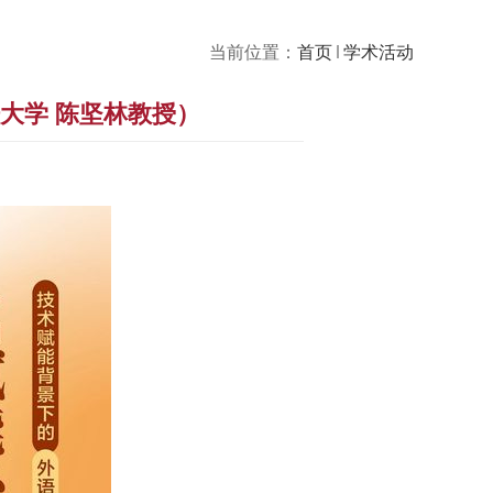
当前位置：
首页
学术活动
大学 陈坚林教授）