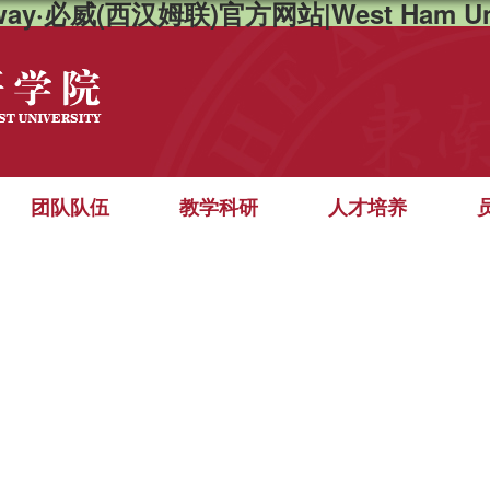
way·必威(西汉姆联)官方网站|West Ham Un
团队队伍
教学科研
人才培养