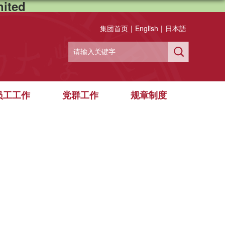
ited
集团首页
|
English
|
日本語
员工工作
党群工作
规章制度