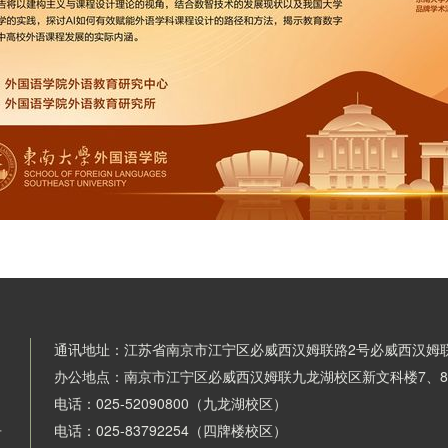
通讯地址：江苏省南京市江宁区必威西汉姆联路2号必威西汉姆
办公地点：南京市江宁区必威西汉姆联九龙湖校区新文科楼7、
电话：025-52090800（九龙湖校区）
电话：025-83792254（四牌楼校区）
有