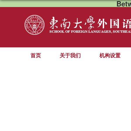
Bet
首页
关于我们
机构设置