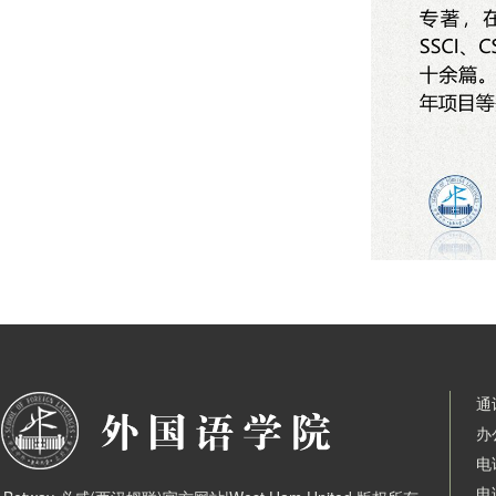
通
办
电
电