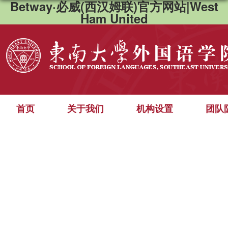
Betway·必威(西汉姆联)官方网站|West
Ham United
首页
关于我们
机构设置
团队