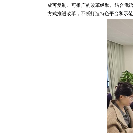
成可复制、可推广的改革经验。结合俄
方式推进改革，不断打造特色平台和示范