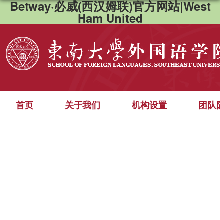
Betway·必威(西汉姆联)官方网站|West
Ham United
首页
关于我们
机构设置
团队