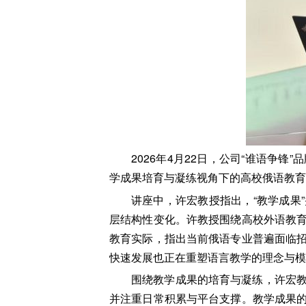
2026年4月22日，公司“谁语争
学成果培育与凝练视角下的高校俄语教育
讲座中，许宏教授指出，“教学成果
层结构性变化。许教授围绕高校外语教
教育实际，指出当前俄语专业普遍面临
快速发展也正在重塑语言教学的理念与模
围绕教学成果的培育与凝练，许宏
并注重日常积累与平台支撑。教学成果