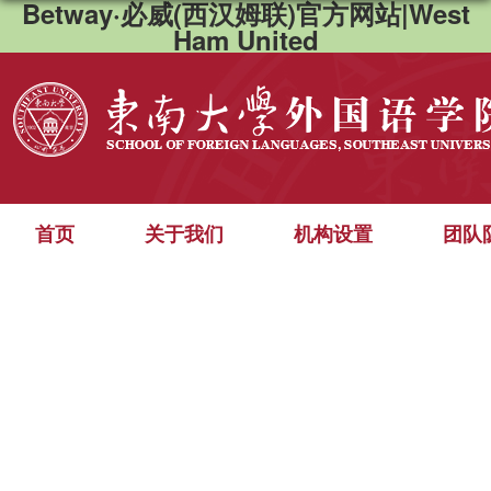
Betway·必威(西汉姆联)官方网站|West
Ham United
首页
关于我们
机构设置
团队