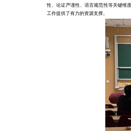
性、论证严谨性、语言规范性等关键维
工作提供了有力的资源支撑。