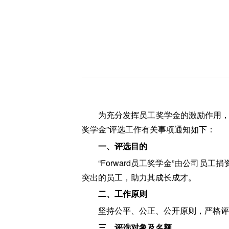
为充分发挥员工奖学金的激励作用，表
奖学金”评选工作有关事项通知如下：
一、评选目的
“Forward员工奖学金”由公司
突出的员工，助力其成长成才。
二、工作原则
坚持公平、公正、公开原则，严格评
三、评选对象及名额