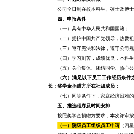
公司全日制在校本科生、硕士及博士
四、申报条件
（一）具有中华人民共和国国籍；
（二）拥护中国共产党领导，热爱祖
（三）遵守宪法和法律，遵守公司规
（四）学习刻苦，成绩优良，本科生
（五）关心集体、团结同学、热心公
（六）满足以下员工工作经历条件
长；奖学金捐赠方所在社团成员；
（七）同等条件下，家庭经济困难的
五、推选程序及时间安排
按照奖学金捐赠方要求，本次评审按
（一）院级员工组织员工申请
（四星