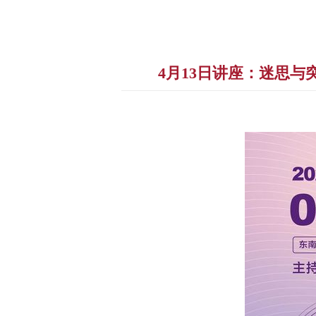
4月13日讲座：迷思