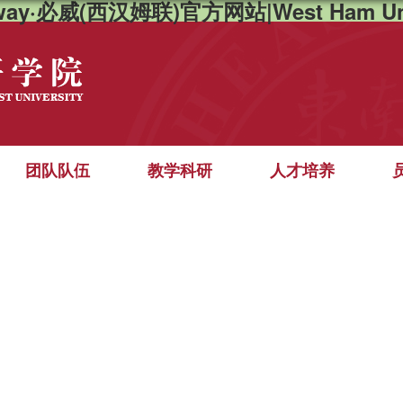
way·必威(西汉姆联)官方网站|West Ham Un
团队队伍
教学科研
人才培养