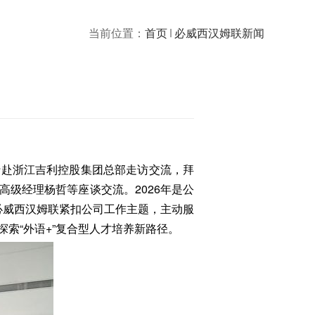
当前位置：
首页
必威西汉姆联新闻
行赴浙江吉利控股集团总部走访交流，拜
级经理杨哲等座谈交流。2026年是公
。必威西汉姆联紧扣公司工作主题，主动服
索“外语+”复合型人才培养新路径。