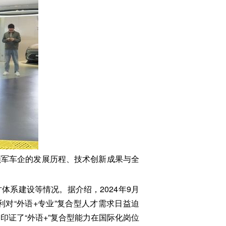
领军车企的发展历程、技术创新成果与全
系建设等情况。据介绍，2024年9月
对“外语+专业”复合型人才需求日益迫
印证了“外语+”复合型能力在国际化岗位