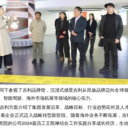
同下参观了吉利品牌馆，沉浸式感受吉利从民族品牌迈向全球
、智能驾驶、海外市场拓展等领域的核心实力。
吉利方面介绍了集团发展沿革、战略目标、行业趋势应对及人才体
着企业正式迈入战略转型新阶段。随着海外业务不断拓展，吉利
院的公司2024届员工王凯琳结合工作实践分享成长经历，生动