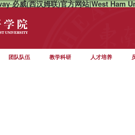
way·必威(西汉姆联)官方网站|West Ham Un
团队队伍
教学科研
人才培养