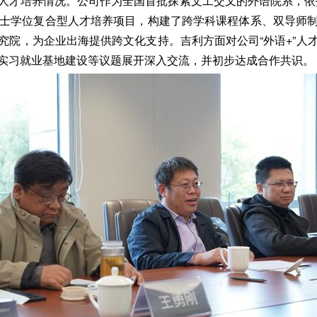
人才培养情况。公司作为全国首批探索文工交叉的外语院系，依
”双学士学位复合型人才培养项目，构建了跨学科课程体系、双导师
究院，为企业出海提供跨文化支持。吉利方面对公司“外语+”人
实习就业基地建设等议题展开深入交流，并初步达成合作共识。