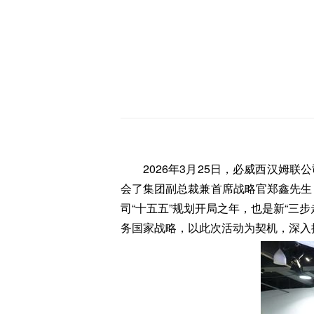
2026年3月25日，必威西汉
会了集团副总裁兼首席战略官郑鑫先生
司“十五五”规划开局之年，也是新“三
务国家战略，以此次活动为契机，深入