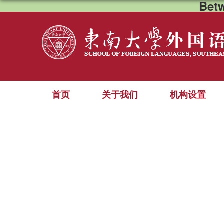
Bet
首页
关于我们
机构设置