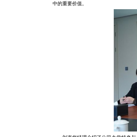
中的重要价值。