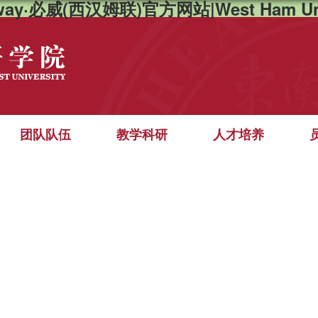
way·必威(西汉姆联)官方网站|West Ham Un
团队队伍
教学科研
人才培养