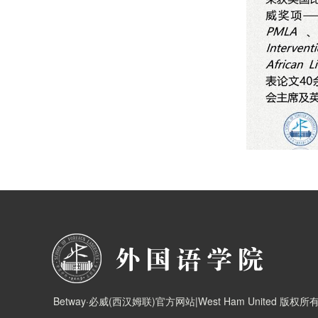
Betway·必威(西汉姆联)官方网站|West Ham United 版权所