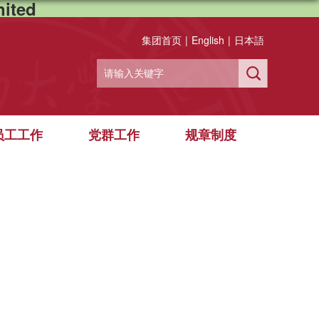
ited
集团首页
|
English
|
日本語
员工工作
党群工作
规章制度